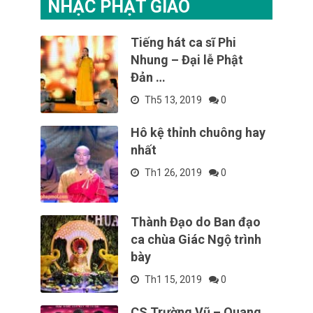
NHẠC PHẬT GIÁO
Tiếng hát ca sĩ Phi
Nhung – Đại lễ Phật
Đản …
Th5 13, 2019
0
Hô kệ thỉnh chuông hay
nhất
Th1 26, 2019
0
Thành Đạo do Ban đạo
ca chùa Giác Ngộ trình
bày
Th1 15, 2019
0
CS Trường Vũ – Quang