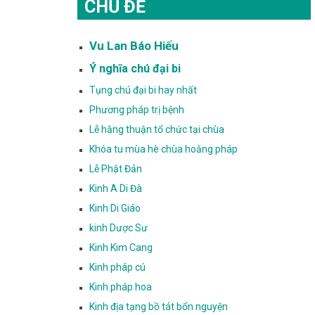
CHỦ ĐỀ
Vu Lan Báo Hiếu
Ý nghĩa chú đại bi
Tụng chú đại bi hay nhất
Phương pháp trị bệnh
Lễ hằng thuận tổ chức tại chùa
Khóa tu mùa hè chùa hoằng pháp
Lễ Phật Đản
Kinh A Di Đà
Kinh Di Giáo
kinh Dược Sư
Kinh Kim Cang
Kinh pháp cú
Kinh pháp hoa
Kinh địa tạng bồ tát bổn nguyện