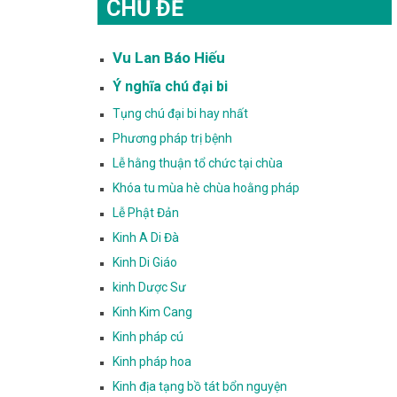
CHỦ ĐỀ
Vu Lan Báo Hiếu
Ý nghĩa chú đại bi
Tụng chú đại bi hay nhất
Phương pháp trị bệnh
Lễ hằng thuận tổ chức tại chùa
Khóa tu mùa hè chùa hoằng pháp
Lễ Phật Đản
Kinh A Di Đà
Kinh Di Giáo
kinh Dược Sư
Kinh Kim Cang
Kinh pháp cú
Kinh pháp hoa
Kinh địa tạng bồ tát bổn nguyện