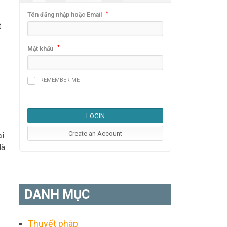
*
Tên đăng nhập hoặc Email
t
*
Mật khẩu
REMEMBER ME
ại
là
DANH MỤC
Thuyết pháp