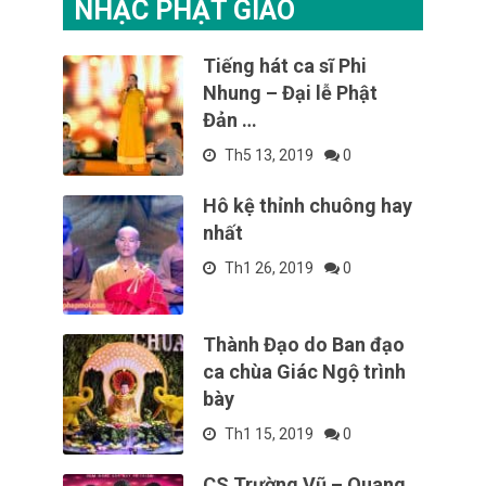
NHẠC PHẬT GIÁO
Tiếng hát ca sĩ Phi
Nhung – Đại lễ Phật
Đản …
Th5 13, 2019
0
Hô kệ thỉnh chuông hay
nhất
Th1 26, 2019
0
Thành Đạo do Ban đạo
ca chùa Giác Ngộ trình
bày
Th1 15, 2019
0
CS Trường Vũ – Quang