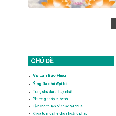
Phân
trang
bài
viết
CHỦ ĐỀ
Vu Lan Báo Hiếu
Ý nghĩa chú đại bi
Tụng chú đại bi hay nhất
Phương pháp trị bệnh
Lễ hằng thuận tổ chức tại chùa
Khóa tu mùa hè chùa hoằng pháp