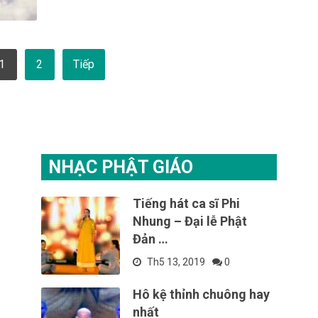
1
2
Tiếp
NHẠC PHẬT GIÁO
Tiếng hát ca sĩ Phi
Nhung – Đại lễ Phật
Đản …
Th5 13, 2019
0
Hô kệ thỉnh chuông hay
nhất