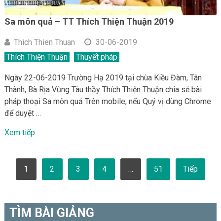
Sa môn quả – TT Thích Thiện Thuận 2019
Thich Thien Thuan
30-06-2019
Thích Thiện Thuận
Thuyết pháp
Ngày 22-06-2019 Trường Hạ 2019 tại chùa Kiều Đàm, Tân
Thành, Bà Rịa Vũng Tàu thầy Thích Thiện Thuận chia sẻ bài
pháp thoại Sa môn quả Trên mobile, nếu Quý vị dùng Chrome
để duyệt …
Xem tiếp
Phân
1
2
3
4
…
51
Tiếp
trang
bài
viết
TÌM BÀI GIẢNG