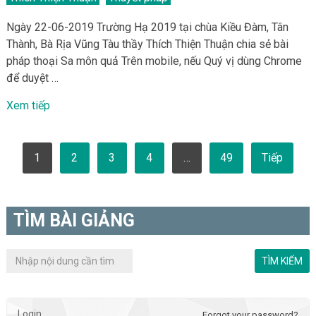
Ngày 22-06-2019 Trường Hạ 2019 tại chùa Kiều Đàm, Tân
Thành, Bà Rịa Vũng Tàu thầy Thích Thiện Thuận chia sẻ bài
pháp thoại Sa môn quả Trên mobile, nếu Quý vị dùng Chrome
để duyệt …
Xem tiếp
Phân
1
2
3
4
…
49
Tiếp
trang
bài
viết
TÌM BÀI GIẢNG
Login
Forgot your password?