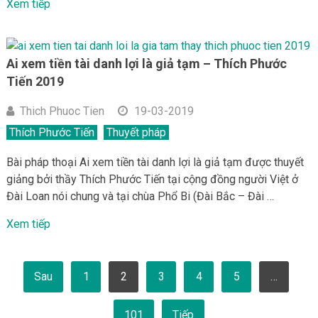
Xem tiếp
Ai xem tiền tài danh lợi là giả tạm – Thích Phước
Tiến 2019
Thich Phuoc Tien
19-03-2019
Thích Phước Tiến
Thuyết pháp
Bài pháp thoại Ai xem tiền tài danh lợi là giả tạm được thuyết
giảng bởi thầy Thích Phước Tiến tại cộng đồng người Việt ở
Đài Loan nói chung và tại chùa Phổ Bi (Đài Bắc – Đài …
Xem tiếp
Phân
Sau
1
2
3
4
5
…
trang
bài
viết
101
Tiếp