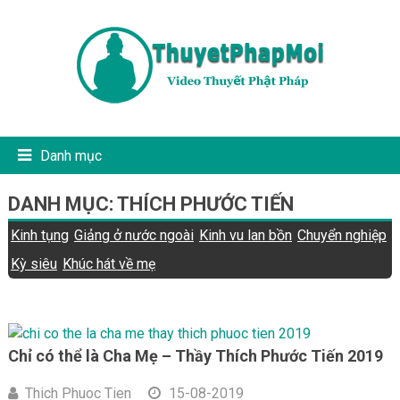
Danh mục
DANH MỤC:
THÍCH PHƯỚC TIẾN
Kinh tụng
Giảng ở nước ngoài
Kinh vu lan bồn
Chuyển nghiệp
Kỳ siêu
Khúc hát về mẹ
Chỉ có thể là Cha Mẹ – Thầy Thích Phước Tiến 2019
Thich Phuoc Tien
15-08-2019