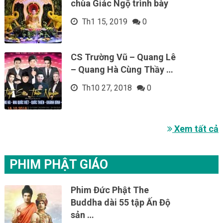
chùa Giác Ngộ trình bày
Th1 15, 2019
0
CS Trường Vũ – Quang Lê
– Quang Hà Cùng Thầy …
Th10 27, 2018
0
Xem tất cả
PHIM PHẬT GIÁO
Phim Đức Phật The
Buddha dài 55 tập Ấn Độ
sản …