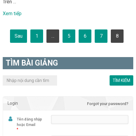
Trên …
Xem tiếp
Phân
Sau
1
…
5
6
7
8
trang
bài
viết
TÌM BÀI GIẢNG
Login
Forgot your password?
Tên đăng nhập
hoặc Email
*