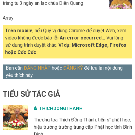
tràng tu 3 ngày an lạc chùa Diên Quang
Array
Trên mobile
, nếu Quý vị dùng Chrome để duyệt Web, xem
video không được báo lỗi
An error occurred…
Vui lòng
sử dụng trình duyệt khác.
Ví dụ:
Microsoft Edge, Firefox
hoặc Cốc Cốc
Bạn cần
ĐĂNG NHẬP
hoặc
ĐĂNG KÝ
để lưu lại nội dung
yêu thích này.
TIỂU SỬ TÁC GIẢ
THICHDONGTHANH
Thượng tọa Thích Đồng Thành, tiến sĩ phật học,
hiệu trưởng trường trung cấp Phật học tỉnh Bình
Định,