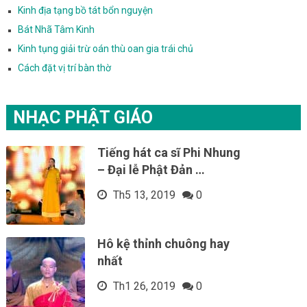
Kinh địa tạng bồ tát bổn nguyện
Bát Nhã Tâm Kinh
Kinh tụng giải trừ oán thù oan gia trái chủ
Cách đặt vị trí bàn thờ
NHẠC PHẬT GIÁO
Tiếng hát ca sĩ Phi Nhung
– Đại lễ Phật Đản …
Th5 13, 2019
0
Hô kệ thỉnh chuông hay
nhất
Th1 26, 2019
0