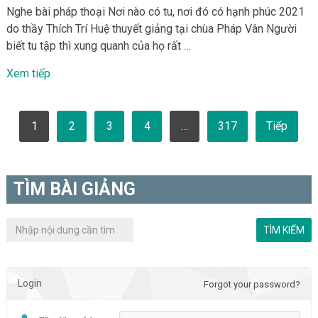
Nghe bài pháp thoại Nơi nào có tu, nơi đó có hạnh phúc 2021
do thầy Thích Trí Huệ thuyết giảng tại chùa Pháp Vân Người
biết tu tập thì xung quanh của họ rất …
Xem tiếp
Phân
1
2
3
4
…
317
Tiếp
trang
bài
viết
TÌM BÀI GIẢNG
Login
Forgot your password?