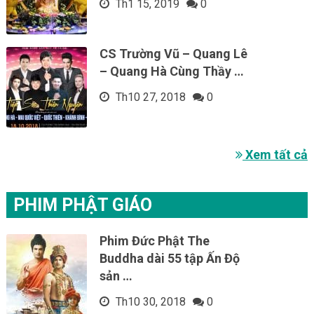
Th1 15, 2019
0
CS Trường Vũ – Quang Lê
– Quang Hà Cùng Thầy …
Th10 27, 2018
0
Xem tất cả
PHIM PHẬT GIÁO
Phim Đức Phật The
Buddha dài 55 tập Ấn Độ
sản …
Th10 30, 2018
0