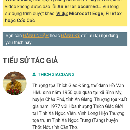
video không được báo lỗi
An error occurred…
Vui lòng
sử dụng trình duyệt khác.
Ví dụ:
Microsoft Edge, Firefox
hoặc Cốc Cốc
Bạn cần
ĐĂNG NHẬP
hoặc
ĐĂNG KÝ
để lưu lại nội dung
yêu thích này.
TIỂU SỬ TÁC GIẢ
THICHGIACDANG
Thượng tọa Thích Giác Đăng, thế danh Hồ Văn
Hiếu sinh năm 1950 quê quán tại xã Bình Mỹ,
huyện Châu Phú, tỉnh An Giang. Thượng tọa xuất
gia năm 1977 với Hòa thượng Thích Giác Giới
tại Tịnh Xá Ngọc Viên, Vĩnh Long Hiện Thượng
tọa trụ trì Tịnh Xá Ngọc Trung (Tăng) huyện
Thốt Nốt, tỉnh Cần Thơ.