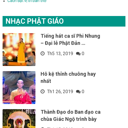
Cách đặt vị trí bàn thờ
NHẠC PHẬT GIÁO
Tiếng hát ca sĩ Phi Nhung
– Đại lễ Phật Đản …
Th5 13, 2019
0
Hô kệ thỉnh chuông hay
nhất
Th1 26, 2019
0
Thành Đạo do Ban đạo ca
chùa Giác Ngộ trình bày