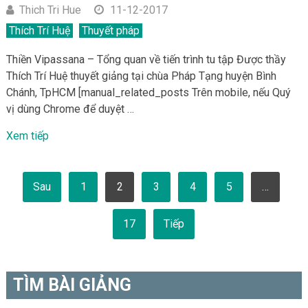
Thich Tri Hue
11-12-2017
Thích Trí Huệ
Thuyết pháp
Thiền Vipassana – Tổng quan về tiến trình tu tập Được thầy
Thích Trí Huệ thuyết giảng tại chùa Pháp Tạng huyện Bình
Chánh, TpHCM [manual_related_posts Trên mobile, nếu Quý
vị dùng Chrome để duyệt …
Xem tiếp
Phân
Sau
1
2
3
4
5
…
trang
bài
viết
17
Tiếp
TÌM BÀI GIẢNG