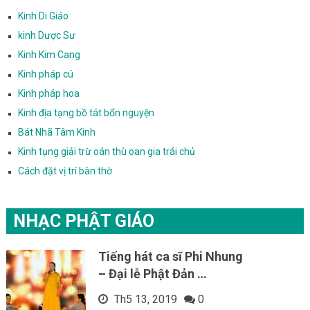
Kinh Di Giáo
kinh Dược Sư
Kinh Kim Cang
Kinh pháp cú
Kinh pháp hoa
Kinh địa tạng bồ tát bổn nguyện
Bát Nhã Tâm Kinh
Kinh tụng giải trừ oán thù oan gia trái chủ
Cách đặt vị trí bàn thờ
NHẠC PHẬT GIÁO
Tiếng hát ca sĩ Phi Nhung
– Đại lễ Phật Đản …
Th5 13, 2019
0