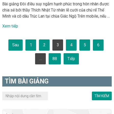
Bài giảng Đôi điều suy ngẫm hạnh phúc trong hôn nhân được
chia sẻ bởi thầy Thích Nhật Từ nhân lễ cưới của chú rể Thế
Minh và cô dâu Trúc Lan tại chùa Giác Ngộ Trên mobile, nếu …
Xem tiếp
Phân
Sau
1
2
3
4
5
6
trang
bài
viết
…
88
Tiếp
TÌM BÀI GIẢNG