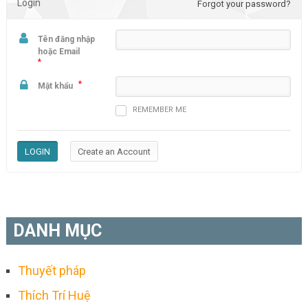
Login
Forgot your password?
Tên đăng nhập
hoặc Email
*
*
Mật khẩu
REMEMBER ME
DANH MỤC
Thuyết pháp
Thích Trí Huệ