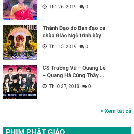
Th1 26, 2019
0
Thành Đạo do Ban đạo ca
chùa Giác Ngộ trình bày
Th1 15, 2019
0
CS Trường Vũ – Quang Lê
– Quang Hà Cùng Thầy …
Th10 27, 2018
0
Xem tất cả
PHIM PHẬT GIÁO