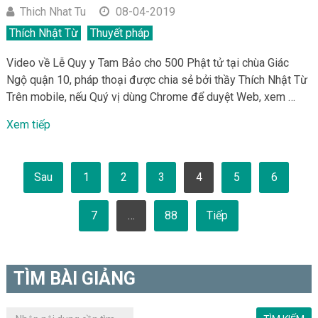
Thich Nhat Tu
08-04-2019
Thích Nhật Từ
Thuyết pháp
Video về Lễ Quy y Tam Bảo cho 500 Phật tử tại chùa Giác
Ngộ quận 10, pháp thoại được chia sẻ bởi thầy Thích Nhật Từ
Trên mobile, nếu Quý vị dùng Chrome để duyệt Web, xem …
Xem tiếp
Phân
Sau
1
2
3
4
5
6
trang
bài
viết
7
…
88
Tiếp
TÌM BÀI GIẢNG