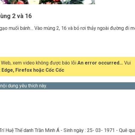
mùng 2 và 16
c gạo muối bánh… Vào mùng 2, 16 và bỏ rơi thảy ngoài đường đi m
t Web, xem video không được báo lỗi
An error occurred…
Vui
 Edge, Firefox hoặc Cốc Cốc
 nội dung yêu thích này.
Trí Huệ Thế danh Trần Minh Á - Sinh ngày : 25- 03- 1971 - Quê qu