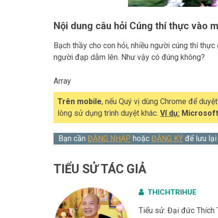
Nội dung câu hỏi Cúng thí thực vào 
Bạch thầy cho con hỏi, nhiều người cúng thí thự
người đạp dẫm lên. Như vậy có đúng không?
Array
Trên mobile
, nếu Quý vị dùng Chrome để duyệ
lòng sử dụng trình duyệt khác.
Ví dụ:
Microsoft
Bạn cần
ĐĂNG NHẬP
hoặc
ĐĂNG KÝ
để lưu lại
TIỂU SỬ TÁC GIẢ
THICHTRIHUE
Tiểu sử: Đại đức Thích 