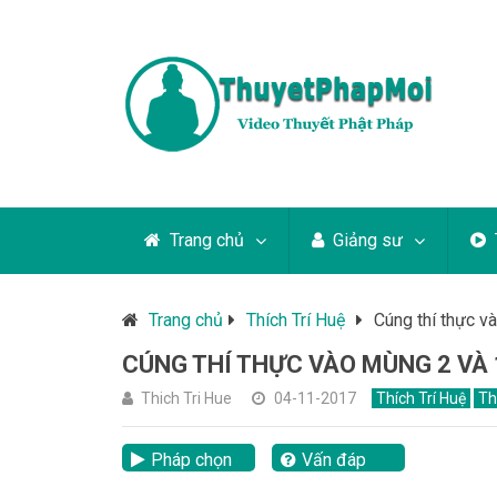
Trang chủ
Giảng sư
Trang chủ
Thích Trí Huệ
Cúng thí thực v
CÚNG THÍ THỰC VÀO MÙNG 2 VÀ 
Thich Tri Hue
04-11-2017
Thích Trí Huệ
Th
Pháp chọn
Vấn đáp
lại