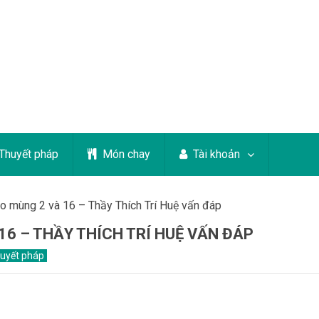
Thuyết pháp
Món chay
Tài khoản
ào mùng 2 và 16 – Thầy Thích Trí Huệ vấn đáp
16 – THẦY THÍCH TRÍ HUỆ VẤN ĐÁP
uyết pháp