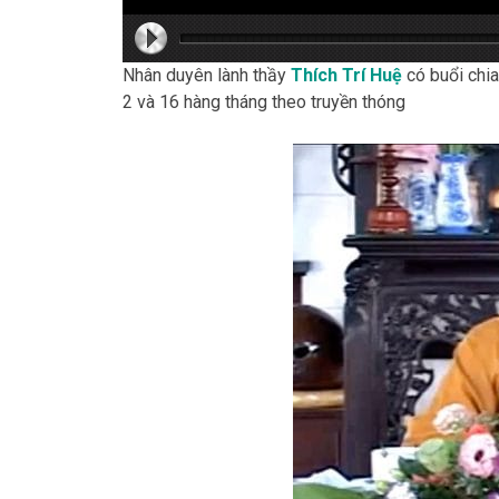
hd216
hd216
hd144
highre
hd108
hd720
large
mediu
small
tiny
Nhân duyên lành thầy
Thích Trí Huệ
có buổi chia
2 và 16 hàng tháng theo truyền thóng