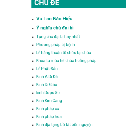
CHỦ ĐỀ
Vu Lan Báo Hiếu
Ý nghĩa chú đại bi
Tụng chú đại bi hay nhất
Phương pháp trị bệnh
Lễ hằng thuận tổ chức tại chùa
Khóa tu mùa hè chùa hoằng pháp
Lễ Phật Đản
Kinh A Di Đà
Kinh Di Giáo
kinh Dược Sư
Kinh Kim Cang
Kinh pháp cú
Kinh pháp hoa
Kinh địa tạng bồ tát bổn nguyện