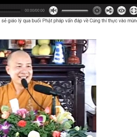
00:00/00:00
0
0
0
s
0
m
 sẻ giáo lý qua buổi Phật pháp vấn đáp về Cúng thí thực vào mùn