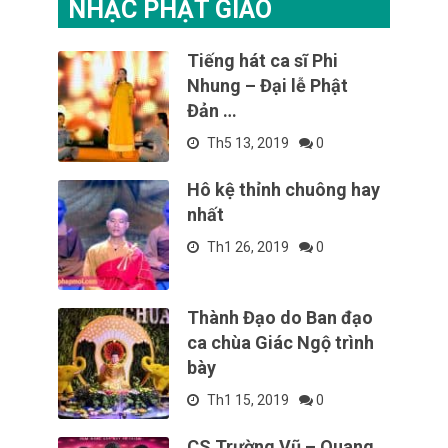
NHẠC PHẬT GIÁO
Tiếng hát ca sĩ Phi
Nhung – Đại lễ Phật
Đản …
Th5 13, 2019
0
Hô kệ thỉnh chuông hay
nhất
Th1 26, 2019
0
Thành Đạo do Ban đạo
ca chùa Giác Ngộ trình
bày
Th1 15, 2019
0
CS Trường Vũ – Quang