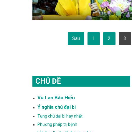
Phân
Sau
1
2
3
trang
bài
viết
CHỦ ĐỀ
Vu Lan Báo Hiếu
Ý nghĩa chú đại bi
Tụng chú đại bi hay nhất
Phương pháp trị bệnh