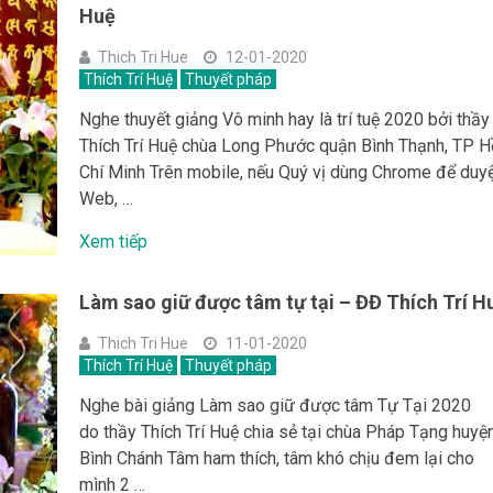
Huệ
Thich Tri Hue
12-01-2020
Thích Trí Huệ
Thuyết pháp
Nghe thuyết giảng Vô minh hay là trí tuệ 2020 bởi thầy
Thích Trí Huệ chùa Long Phước quận Bình Thạnh, TP H
Chí Minh Trên mobile, nếu Quý vị dùng Chrome để duy
Web, …
Xem tiếp
Làm sao giữ được tâm tự tại – ĐĐ Thích Trí H
Thich Tri Hue
11-01-2020
Thích Trí Huệ
Thuyết pháp
Nghe bài giảng Làm sao giữ được tâm Tự Tại 2020
do thầy Thích Trí Huệ chia sẻ tại chùa Pháp Tạng huyệ
Bình Chánh Tâm ham thích, tâm khó chịu đem lại cho
mình 2 …