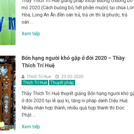
Thầy Thích Trí Huệ giảng pháp thoại Buông chuông bỏ
mỏ 2020 (Cách buông bỏ, hết phiền muộn) tại chùa Lo
Hòa, Long An Ân đền oán trả, trả ơn thì là phước, trả
oán …
Xem tiếp
Bốn hạng người khó gặp ở đời 2020 – Thầy
Thích Trí Huệ
Thich Tri Hue
23-02-2020
Thích Trí Huệ
Thuyết pháp
Thầy Thích Trí Huệ thuyết giảng Bốn hạng người khó g
ở đời 2020 tại lễ quý kị, tăng ni pháp danh Diệu Huệ.
Nhiều nhân hợp thành, nhiều quả hợp thành thì Đức
Phật …
Xem tiếp