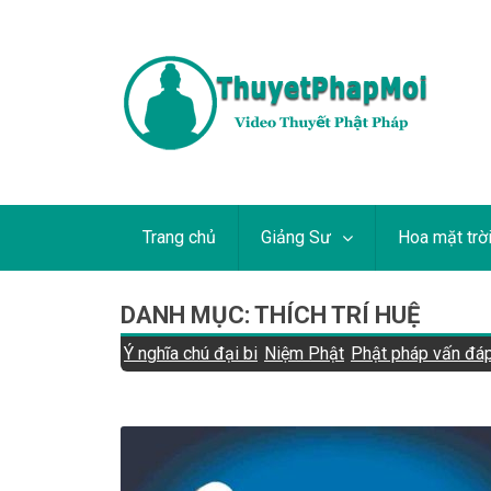
Trang chủ
Giảng Sư
Hoa mặt trờ
DANH MỤC:
THÍCH TRÍ HUỆ
Ý nghĩa chú đại bi
Niệm Phật
Phật pháp vấn đá