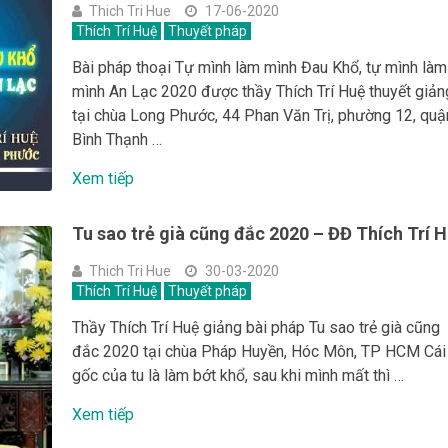
Thich Tri Hue
17-06-2020
Thích Trí Huệ
Thuyết pháp
Bài pháp thoại Tự mình làm mình Đau Khổ, tự mình làm
mình An Lạc 2020 được thầy Thích Trí Huệ thuyết giản
tại chùa Long Phước, 44 Phan Văn Trị, phường 12, quậ
Bình Thạnh …
Xem tiếp
Tu sao trẻ già cũng đắc 2020 – ĐĐ Thích Trí 
Thich Tri Hue
30-03-2020
Thích Trí Huệ
Thuyết pháp
Thầy Thích Trí Huệ giảng bài pháp Tu sao trẻ già cũng
đắc 2020 tại chùa Pháp Huyền, Hóc Môn, TP HCM Cái
gốc của tu là làm bớt khổ, sau khi mình mất thì …
Xem tiếp