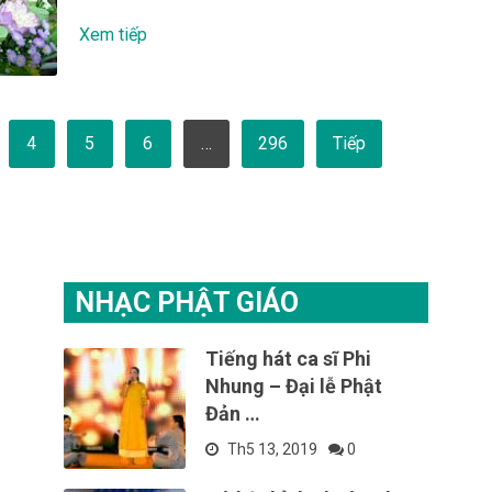
Xem tiếp
4
5
6
…
296
Tiếp
NHẠC PHẬT GIÁO
Tiếng hát ca sĩ Phi
Nhung – Đại lễ Phật
Đản …
Th5 13, 2019
0