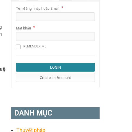
*
Tên đăng nhập hoặc Email
g
*
Mật khẩu
n
REMEMBER ME
Huệ
DANH MỤC
Thuyết pháp