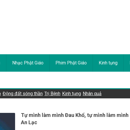
i
Nhạc Phật Giáo
Phim Phật Giáo
Kinh tụng
p
Động đất sóng thần
Trị Bệnh
Kinh tụng
Nhân quả
Tự mình làm mình Đau Khổ, tự mình làm mình
An Lạc