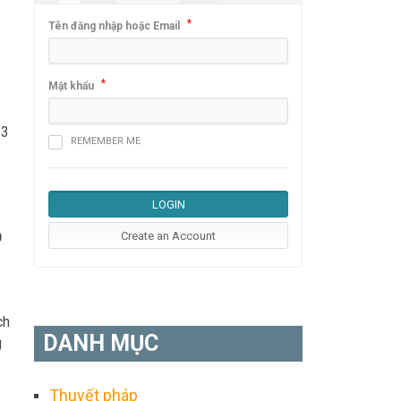
*
Tên đăng nhập hoặc Email
*
Mật khẩu
 3
REMEMBER ME
9
ch
DANH MỤC
g
Thuyết pháp