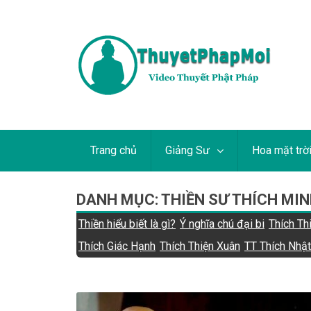
Trang chủ
Giảng Sư
Hoa mặt trờ
DANH MỤC:
THIỀN SƯ THÍCH MIN
Thiền hiểu biết là gì?
Ý nghĩa chú đại bi
Thích Th
Thích Giác Hạnh
Thích Thiện Xuân
TT Thích Nhậ