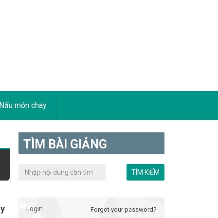
Nấu món chay
TÌM BÀI GIẢNG
ầy
Login
Forgot your password?