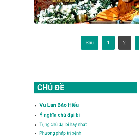
Phân
Sau
1
2
trang
bài
viết
CHỦ ĐỀ
Vu Lan Báo Hiếu
Ý nghĩa chú đại bi
Tụng chú đại bi hay nhất
Phương pháp trị bệnh