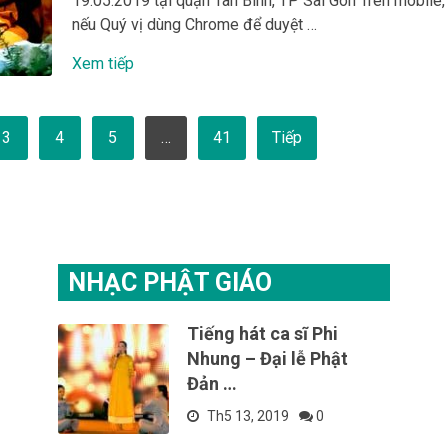
19.05.2019 tại quận Tân Bình, TP Sài Gòn Trên mobile,
nếu Quý vị dùng Chrome để duyệt …
Xem tiếp
3
4
5
…
41
Tiếp
NHẠC PHẬT GIÁO
Tiếng hát ca sĩ Phi
Nhung – Đại lễ Phật
Đản …
Th5 13, 2019
0