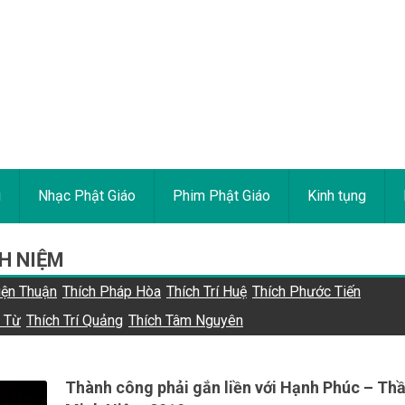
i
Nhạc Phật Giáo
Phim Phật Giáo
Kinh tụng
H NIỆM
iện Thuận
Thích Pháp Hòa
Thích Trí Huệ
Thích Phước Tiến
t Từ
Thích Trí Quảng
Thích Tâm Nguyên
Thành công phải gắn liền với Hạnh Phúc – Th