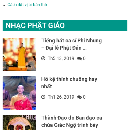
Cách đặt vị trí bàn thờ
NHẠC PHẬT GIÁO
Tiếng hát ca sĩ Phi Nhung
– Đại lễ Phật Đản …
Th5 13, 2019
0
Hô kệ thỉnh chuông hay
nhất
Th1 26, 2019
0
Thành Đạo do Ban đạo ca
chùa Giác Ngộ trình bày