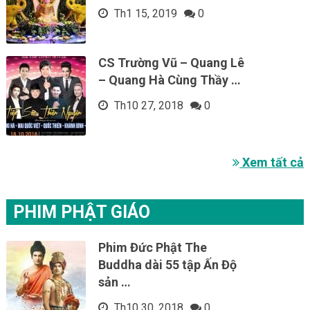
Th1 15, 2019
0
CS Trường Vũ – Quang Lê
– Quang Hà Cùng Thầy …
Th10 27, 2018
0
Xem tất cả
PHIM PHẬT GIÁO
Phim Đức Phật The
Buddha dài 55 tập Ấn Độ
sản …
Th10 30, 2018
0