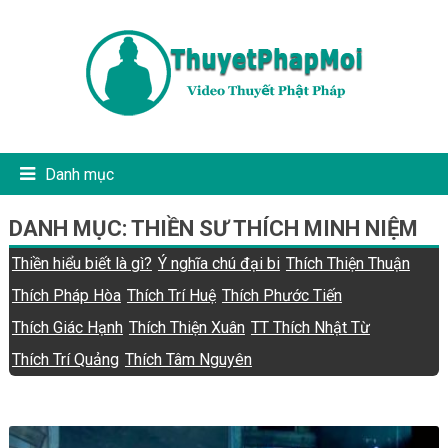
Danh mục
DANH MỤC:
THIỀN SƯ THÍCH MINH NIỆM
Thiền hiểu biết là gì?
Ý nghĩa chú đại bi
Thích Thiện Thuận
Thích Pháp Hòa
Thích Trí Huệ
Thích Phước Tiến
Thích Giác Hạnh
Thích Thiện Xuân
TT Thích Nhật Từ
Thích Trí Quảng
Thích Tâm Nguyên