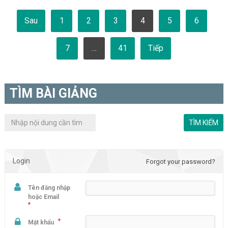
Phân
Sau
1
2
3
4
5
6
trang
bài
viết
7
…
41
Tiếp
TÌM BÀI GIẢNG
Login
Forgot your password?
Tên đăng nhập
hoặc Email
*
*
Mật khẩu