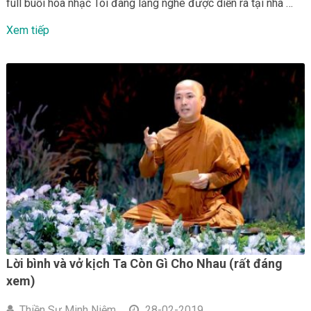
full buổi hòa nhạc Tôi đang lắng nghe được diễn ra tại nhà …
Xem tiếp
Lời bình và vở kịch Ta Còn Gì Cho Nhau (rất đáng
xem)
Thiền Sư Minh Niệm
28-02-2019