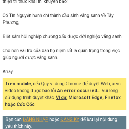
thiện tri thức khai thị khuyên bảo:
Có Tín Nguyện hạnh chí thành cầu sinh vãng sanh về Tây
Phương,
Biết sám hối nghiệp chướng xấu được đới nghiệp vãng sanh.
Cho nên vai trò của ban hộ niệm rất là quan trọng trong việc
giúp người được vãng sanh.
Array
Trên mobile
, nếu Quý vị dùng Chrome để duyệt Web, xem
video không được báo lỗi
An error occurred…
Vui lòng
sử dụng trình duyệt khác.
Ví dụ:
Microsoft Edge, Firefox
hoặc Cốc Cốc
Bạn cần
ĐĂNG NHẬP
hoặc
ĐĂNG KÝ
để lưu lại nội dung
yêu thích này.