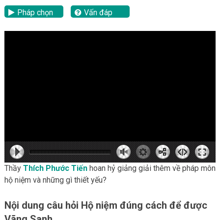
Pháp chọn
Vấn đáp
lại
hd2160
hd2160
hd1440
highres
hd1080
hd720
large
medium
small
tiny
Thầy
Thích Phước Tiến
hoan hỷ giảng giải thêm về pháp môn
hộ niệm và những gì thiết yếu?
Nội dung câu hỏi Hộ niệm đúng cách để được
Vãng Sanh