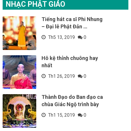
NHẠC PHẬT GIÁO
Tiếng hát ca sĩ Phi Nhung
– Đại lễ Phật Đản …
Th5 13, 2019
0
Hô kệ thỉnh chuông hay
nhất
Th1 26, 2019
0
Thành Đạo do Ban đạo ca
chùa Giác Ngộ trình bày
Th1 15, 2019
0