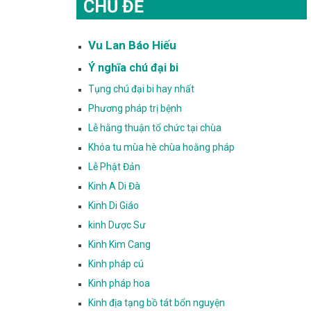
CHỦ ĐỀ
Vu Lan Báo Hiếu
Ý nghĩa chú đại bi
Tụng chú đại bi hay nhất
Phương pháp trị bệnh
Lễ hằng thuận tổ chức tại chùa
Khóa tu mùa hè chùa hoằng pháp
Lễ Phật Đản
Kinh A Di Đà
Kinh Di Giáo
kinh Dược Sư
Kinh Kim Cang
Kinh pháp cú
Kinh pháp hoa
Kinh địa tạng bồ tát bổn nguyện