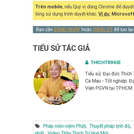
Trên mobile
, nếu Quý vị dùng Chrome để duyệ
lòng sử dụng trình duyệt khác.
Ví dụ:
Microsoft
Bạn cần
ĐĂNG NHẬP
hoặc
ĐĂNG KÝ
để lưu lại
TIỂU SỬ TÁC GIẢ
THICHTRIHUE
Tiểu sử: Đại đức Thích 
Cà Mau - Tốt nghiệp: 
Viện PGVN tại TP.HCM. 
Pháp môn niệm Phật
,
Thuyết pháp tịnh độ
,
nhất
,
Video Thầy Thích Trí Huệ Mới