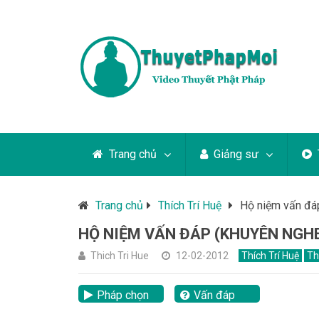
Trang chủ
Giảng sư
Trang chủ
Thích Trí Huệ
Hộ niệm vấn đáp
HỘ NIỆM VẤN ĐÁP (KHUYÊN NGHE
Thich Tri Hue
12-02-2012
Thích Trí Huệ
Th
Pháp chọn
Vấn đáp
lại