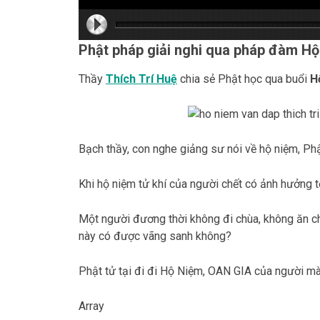
hd216
hd216
hd144
highre
hd108
hd720
large
mediu
small
tiny
Phật pháp giải nghi qua pháp đàm H
Thầy
Thích Trí Huệ
chia sẻ Phật học qua buổi
H
Bạch thầy, con nghe giảng sư nói về hộ niệm, Phật
Khi hộ niệm tử khí của người chết có ảnh hưởng 
Một người đương thời không đi chùa, không ăn ch
này có được vãng sanh không?
Phật tử tại đi đi Hộ Niệm, OAN GIA của người 
Array