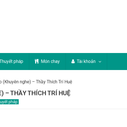
Thuyết pháp
Món chay
Tài khoản
 (Khuyên nghe) – Thầy Thích Trí Huệ
) – THẦY THÍCH TRÍ HUỆ
uyết pháp