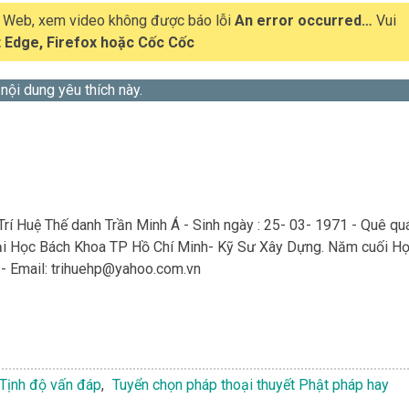
t Web, xem video không được báo lỗi
An error occurred…
Vui
 Edge, Firefox hoặc Cốc Cốc
 nội dung yêu thích này.
Trí Huệ Thế danh Trần Minh Á - Sinh ngày : 25- 03- 1971 - Quê qu
Đại Học Bách Khoa TP Hồ Chí Minh- Kỹ Sư Xây Dựng. Năm cuối H
- Email:
trihuehp@yahoo.com.vn
Tịnh độ vấn đáp
,
Tuyển chọn pháp thoại thuyết Phật pháp hay