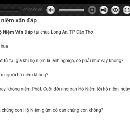
00:00/00:00
0
0
0
s
0
m
ộ niệm vấn đáp
ộ Niệm Vấn Đáp
tại chùa Long An, TP Cần Thơ
 tử tại gia khi hộ niệm là lãnh nghiệp, có phải như vậy không?
tới người hộ niệm không?
ay, không niệm Phật. Cuối đời nhờ ban Hộ Niệm tới hộ niệm, ngà
mà chúng con Hộ Niệm giùm có oán chúng con không?