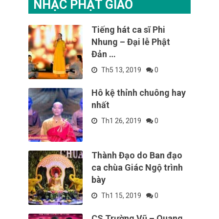
NHẠC PHẬT GIÁO
Tiếng hát ca sĩ Phi
Nhung – Đại lễ Phật
Đản …
Th5 13, 2019
0
Hô kệ thỉnh chuông hay
nhất
Th1 26, 2019
0
Thành Đạo do Ban đạo
ca chùa Giác Ngộ trình
bày
Th1 15, 2019
0
CS Trường Vũ – Quang