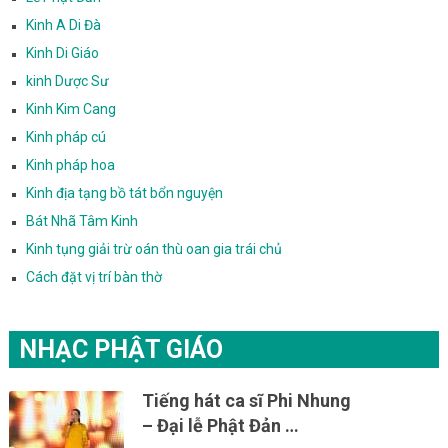
Kinh A Di Đà
Kinh Di Giáo
kinh Dược Sư
Kinh Kim Cang
Kinh pháp cú
Kinh pháp hoa
Kinh địa tạng bồ tát bổn nguyện
Bát Nhã Tâm Kinh
Kinh tụng giải trừ oán thù oan gia trái chủ
Cách đặt vị trí bàn thờ
NHẠC PHẬT GIÁO
Tiếng hát ca sĩ Phi Nhung
– Đại lễ Phật Đản …