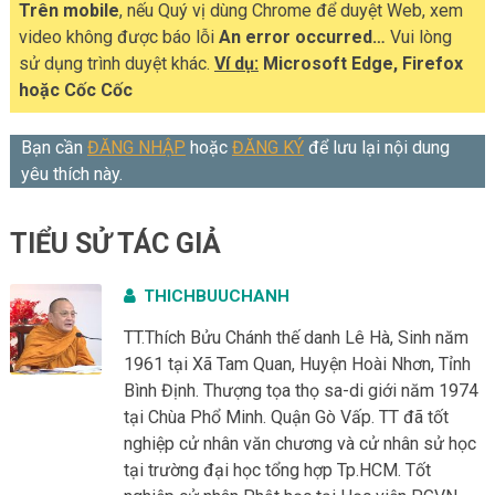
Trên mobile
, nếu Quý vị dùng Chrome để duyệt Web, xem
video không được báo lỗi
An error occurred…
Vui lòng
sử dụng trình duyệt khác.
Ví dụ:
Microsoft Edge, Firefox
hoặc Cốc Cốc
Bạn cần
ĐĂNG NHẬP
hoặc
ĐĂNG KÝ
để lưu lại nội dung
yêu thích này.
TIỂU SỬ TÁC GIẢ
THICHBUUCHANH
TT.Thích Bửu Chánh thế danh Lê Hà, Sinh năm
1961 tại Xã Tam Quan, Huyện Hoài Nhơn, Tỉnh
Bình Định. Thượng tọa thọ sa-di giới năm 1974
tại Chùa Phổ Minh. Quận Gò Vấp. TT đã tốt
nghiệp cử nhân văn chương và cử nhân sử học
tại trường đại học tổng hợp Tp.HCM. Tốt