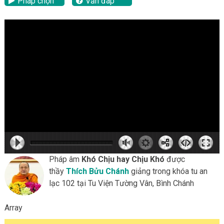
Pháp chọn
Vấn đáp
lại
hd2160
hd2160
hd1440
highres
hd1080
hd720
large
medium
small
tiny
Pháp âm
Khó Chịu hay Chịu Khó
được
thầy
Thích Bửu Chánh
giảng trong khóa tu an
lạc 102 tại Tu Viện Tường Vân, Bình Chánh
Array