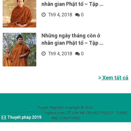
nhân gian Phật tổ – Tập …
Th9 4, 2018
0
Những ngày tháng còn ở
nhân gian Phật tổ – Tập …
Th9 4, 2018
0
Xem tất cả
Thuyet Phap Moi
Copyright © 2026.
Contact:
admin@thuyetphapmoi.com
|
Liên kết:
PRIVACY POLICY
·
TERMS
Thuyết pháp 2019
AND CONDITIONS