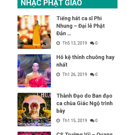
NHẠC PHẬT GIÁO
Tiếng hát ca sĩ Phi
Nhung – Đại lễ Phật
Đản …
Th5 13, 2019
0
Hô kệ thỉnh chuông hay
nhất
Th1 26, 2019
0
Thành Đạo do Ban đạo
ca chùa Giác Ngộ trình
bày
Th1 15, 2019
0
CS Trường Vũ – Quang