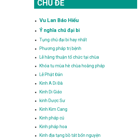
CHỦ ĐỀ
Vu Lan Báo Hiếu
Ý nghĩa chú đại bi
Tụng chú đại bi hay nhất
Phương pháp trị bệnh
Lễ hằng thuận tổ chức tại chùa
Khóa tu mùa hè chùa hoằng pháp
Lễ Phật Đản
Kinh A Di Đà
Kinh Di Giáo
kinh Dược Sư
Kinh Kim Cang
Kinh pháp cú
Kinh pháp hoa
Kinh địa tạng bồ tát bổn nguyện