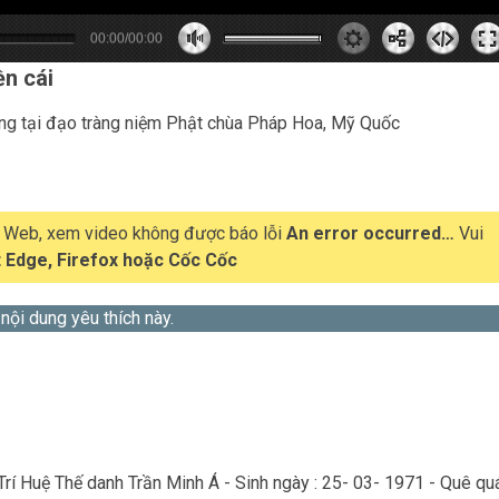
00:00/00:00
0
0
0
s
0
m
ền cái
ng tại đạo tràng niệm Phật chùa Pháp Hoa, Mỹ Quốc
t Web, xem video không được báo lỗi
An error occurred…
Vui
 Edge, Firefox hoặc Cốc Cốc
 nội dung yêu thích này.
Trí Huệ Thế danh Trần Minh Á - Sinh ngày : 25- 03- 1971 - Quê qu