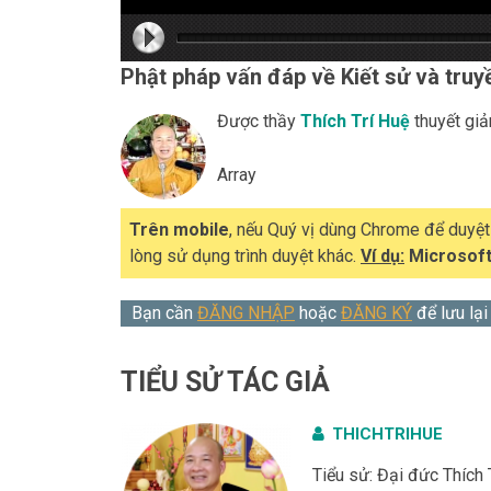
hd216
hd216
hd144
highre
hd108
hd720
large
mediu
small
tiny
Phật pháp vấn đáp về Kiết sử và truy
Được thầy
Thích Trí Huệ
thuyết giả
Array
Trên mobile
, nếu Quý vị dùng Chrome để duyệ
lòng sử dụng trình duyệt khác.
Ví dụ:
Microsoft
Bạn cần
ĐĂNG NHẬP
hoặc
ĐĂNG KÝ
để lưu lại
TIỂU SỬ TÁC GIẢ
THICHTRIHUE
Tiểu sử: Đại đức Thích 