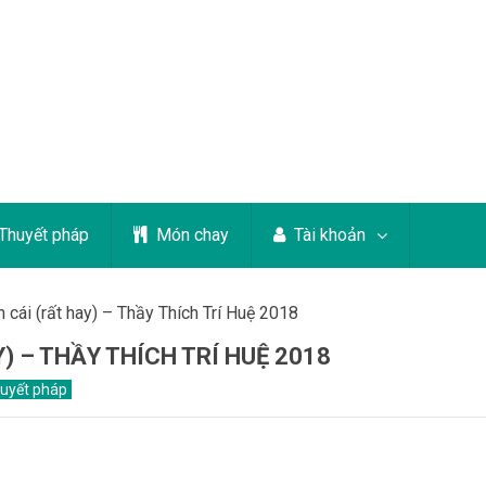
Thuyết pháp
Món chay
Tài khoản
n cái (rất hay) – Thầy Thích Trí Huệ 2018
Y) – THẦY THÍCH TRÍ HUỆ 2018
uyết pháp