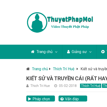
Trang chủ
Giảng sư
Trang chủ
Thích Trí Huệ
Kiết sử và truyề
KIẾT SỬ VÀ TRUYỀN CÁI (RẤT HA
Thich Tri Hue
05-02-2018
Thích Trí Huệ
Th
Pháp chọn
Vấn đáp
lại