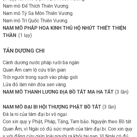
Nam mô Đế Thích Thiên Vương.
Nam mô Tỳ Sa Môn Thiên Vương.
Nam mô Trì Quốc Thiên Vương.
NAM MÔ PHÁP HOA KINH THỦ HỘ NHỨT THIẾT THIỆN
THẦN
.(1 lạy)
TÁN DƯƠNG CHI
Cành dương nước pháp rưới ba ngàn
Quan Âm cam lộ cứu trần gian
Trời người trong sạch vào pháp giới
Lửa đỏ làm nên đóa sen vàng.
NAM MÔ THANH LƯƠNG ĐỊA BỒ TÁT MA HA TÁT
(3 lần)
NAM MÔ ĐẠI BI HỘI THƯỢNG PHẬT BỒ TÁT
(3 lần)
Đà la ni của tâm đại bi vô ngại:
Con xin quy y Phật, Pháp, Tăng, Tam bảo. Nguyện theo Bồ tát
Quan Âm, vì Ngài có đủ sức mạnh của tâm đại bi. Con xin quy
y với đấng cứu giúp loài người ra khỏi tai nạn. Vì Ngài có đủ