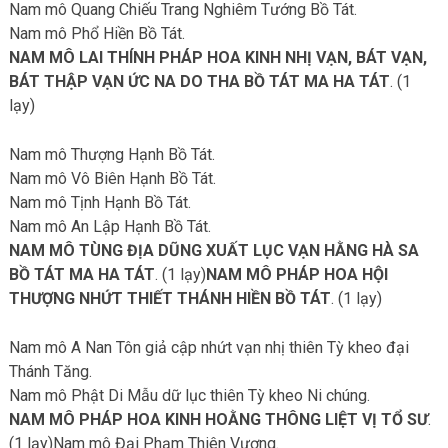
Nam mô Quang Chiếu Trang Nghiêm Tướng Bồ Tát.
Nam mô Phổ Hiền Bồ Tát.
NAM MÔ LAI THÍNH PHÁP HOA KINH NHỊ VẠN, BÁT VẠN,
BÁT THẬP VẠN ỨC NA DO THA BỒ TÁT MA HA TÁT
. (1
lạy)
Nam mô Thượng Hạnh Bồ Tát.
Nam mô Vô Biên Hạnh Bồ Tát.
Nam mô Tịnh Hạnh Bồ Tát.
Nam mô An Lập Hạnh Bồ Tát.
NAM MÔ TÙNG ĐỊA DŨNG XUẤT LỤC VẠN HẰNG HÀ SA
BỒ TÁT MA HA TÁT
. (1 lạy)
NAM MÔ PHÁP HOA HỘI
THƯỢNG NHỨT THIẾT THÁNH HIỀN BỒ TÁT
. (1 lạy)
Nam mô A Nan Tôn giả cập nhứt vạn nhị thiên Tỳ kheo đại
Thánh Tăng.
Nam mô Phật Di Mẫu dữ lục thiên Tỳ kheo Ni chúng.
NAM MÔ PHÁP HOA KINH HOẰNG THÔNG LIỆT VỊ TỔ SƯ
.
(1 lạy)Nam mô Đại Phạm Thiên Vương.