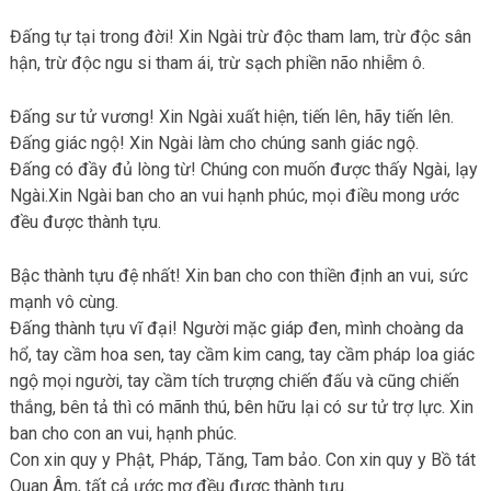
Đấng tự tại trong đời! Xin Ngài trừ độc tham lam, trừ độc sân
hận, trừ độc ngu si tham ái, trừ sạch phiền não nhiễm ô.
Đấng sư tử vương! Xin Ngài xuất hiện, tiến lên, hãy tiến lên.
Đấng giác ngộ! Xin Ngài làm cho chúng sanh giác ngộ.
Đấng có đầy đủ lòng từ! Chúng con muốn được thấy Ngài, lạy
Ngài.Xin Ngài ban cho an vui hạnh phúc, mọi điều mong ước
đều được thành tựu.
Bậc thành tựu đệ nhất! Xin ban cho con thiền định an vui, sức
mạnh vô cùng.
Đấng thành tựu vĩ đại! Người mặc giáp đen, mình choàng da
hổ, tay cầm hoa sen, tay cầm kim cang, tay cầm pháp loa giác
ngộ mọi người, tay cầm tích trượng chiến đấu và cũng chiến
thắng, bên tả thì có mãnh thú, bên hữu lại có sư tử trợ lực. Xin
ban cho con an vui, hạnh phúc.
Con xin quy y Phật, Pháp, Tăng, Tam bảo. Con xin quy y Bồ tát
Quan Âm, tất cả ước mơ đều được thành tựu.