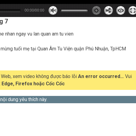
00:00/00:00
0
0
0
s
0
m
g 7
 – mừng tuổi mẹ tại Quan Âm Tu Viện quận Phú Nhuận, TpHCM
t Web, xem video không được báo lỗi
An error occurred…
Vui
 Edge, Firefox hoặc Cốc Cốc
 nội dung yêu thích này.