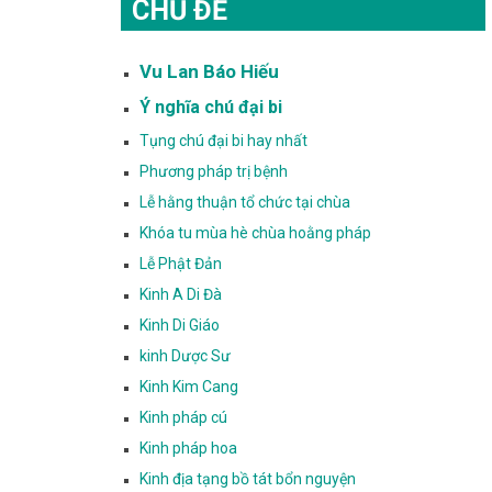
CHỦ ĐỀ
Vu Lan Báo Hiếu
Ý nghĩa chú đại bi
Tụng chú đại bi hay nhất
Phương pháp trị bệnh
Lễ hằng thuận tổ chức tại chùa
Khóa tu mùa hè chùa hoằng pháp
Lễ Phật Đản
Kinh A Di Đà
Kinh Di Giáo
kinh Dược Sư
Kinh Kim Cang
Kinh pháp cú
Kinh pháp hoa
Kinh địa tạng bồ tát bổn nguyện