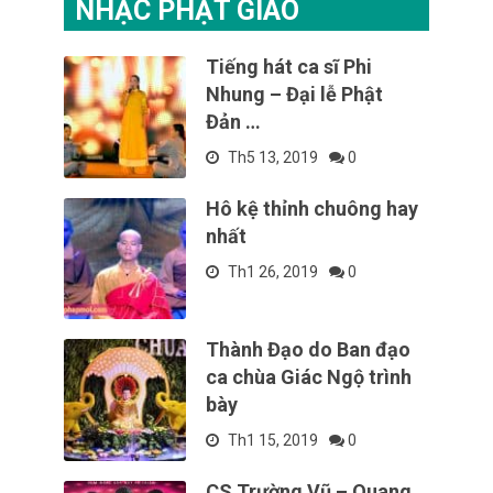
NHẠC PHẬT GIÁO
Tiếng hát ca sĩ Phi
Nhung – Đại lễ Phật
Đản …
Th5 13, 2019
0
Hô kệ thỉnh chuông hay
nhất
Th1 26, 2019
0
Thành Đạo do Ban đạo
ca chùa Giác Ngộ trình
bày
Th1 15, 2019
0
CS Trường Vũ – Quang