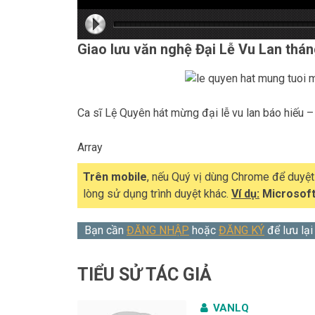
hd216
hd216
hd144
highre
hd108
hd720
large
mediu
small
tiny
Giao lưu văn nghệ Đại Lễ Vu Lan thán
Ca sĩ Lệ Quyên hát mừng đại lễ vu lan báo hiếu
Array
Trên mobile
, nếu Quý vị dùng Chrome để duyệ
lòng sử dụng trình duyệt khác.
Ví dụ:
Microsoft
Bạn cần
ĐĂNG NHẬP
hoặc
ĐĂNG KÝ
để lưu lại
TIỂU SỬ TÁC GIẢ
VANLQ