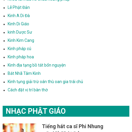
Lễ Phật Đản
Kinh A Di Đà
Kinh Di Giáo
kinh Dược Sư
Kinh Kim Cang
Kinh pháp cú
Kinh pháp hoa
Kinh địa tạng bồ tát bổn nguyện
Bát Nhã Tâm Kinh
Kinh tụng giải trừ oán thù oan gia trái chủ
Cách đặt vị trí bàn thờ
NHẠC PHẬT GIÁO
Tiếng hát ca sĩ Phi Nhung