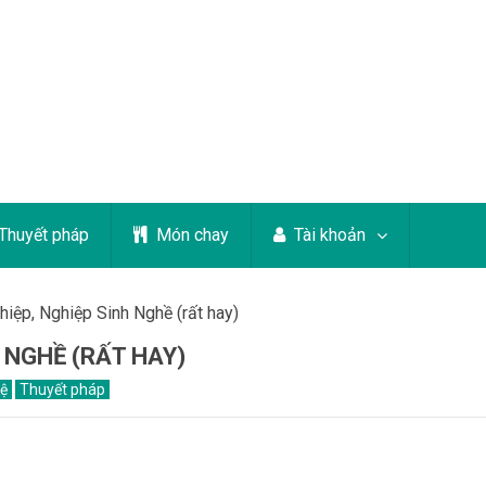
Thuyết pháp
Món chay
Tài khoản
iệp, Nghiệp Sinh Nghề (rất hay)
 NGHỀ (RẤT HAY)
uệ
Thuyết pháp