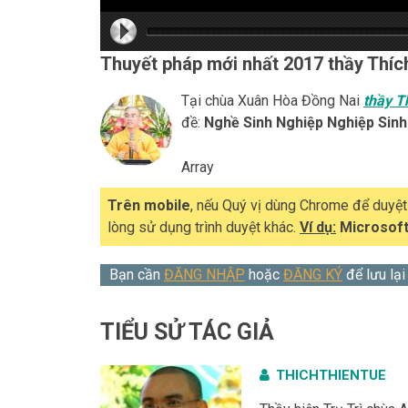
hd216
hd216
hd144
highre
hd108
hd720
large
mediu
small
tiny
Thuyết pháp mới nhất 2017 thầy Thíc
Tại chùa Xuân Hòa Đồng Nai
thầy T
đề:
Nghề Sinh Nghiệp Nghiệp Sin
Array
Trên mobile
, nếu Quý vị dùng Chrome để duyệ
lòng sử dụng trình duyệt khác.
Ví dụ:
Microsoft
Bạn cần
ĐĂNG NHẬP
hoặc
ĐĂNG KÝ
để lưu lại
TIỂU SỬ TÁC GIẢ
THICHTHIENTUE