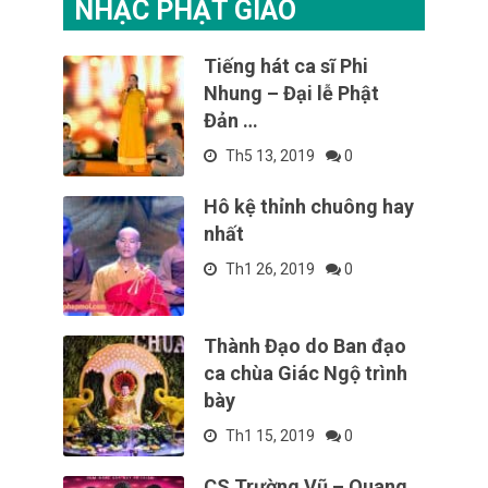
NHẠC PHẬT GIÁO
Tiếng hát ca sĩ Phi
Nhung – Đại lễ Phật
Đản …
Th5 13, 2019
0
Hô kệ thỉnh chuông hay
nhất
Th1 26, 2019
0
Thành Đạo do Ban đạo
ca chùa Giác Ngộ trình
bày
Th1 15, 2019
0
CS Trường Vũ – Quang