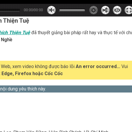
00:00/00:00
0
0
0
s
0
m
h Thiện Tuệ
hích Thiện Tuệ
đã thuyết giảng bài pháp rất hay và thực tế với ch
h Nghề
t Web, xem video không được báo lỗi
An error occurred…
Vui
 Edge, Firefox hoặc Cốc Cốc
 nội dung yêu thích này.