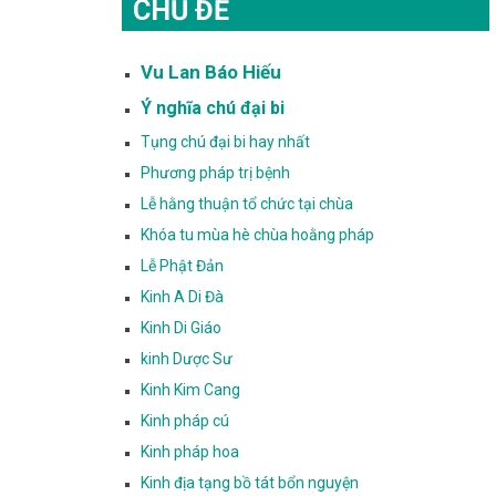
CHỦ ĐỀ
Vu Lan Báo Hiếu
Ý nghĩa chú đại bi
Tụng chú đại bi hay nhất
Phương pháp trị bệnh
Lễ hằng thuận tổ chức tại chùa
Khóa tu mùa hè chùa hoằng pháp
Lễ Phật Đản
Kinh A Di Đà
Kinh Di Giáo
kinh Dược Sư
Kinh Kim Cang
Kinh pháp cú
Kinh pháp hoa
Kinh địa tạng bồ tát bổn nguyện