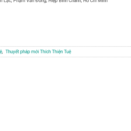
 An Lạc, Phạm Văn Đồng, Hiệp Bình Chánh, Hồ Chí Minh
ệ
,
Thuyết pháp mới Thích Thiện Tuệ