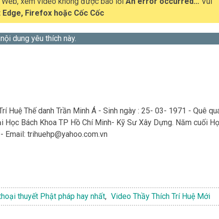
t Web, xem video không được báo lỗi
An error occurred…
Vui
 Edge, Firefox hoặc Cốc Cốc
 nội dung yêu thích này.
Trí Huệ Thế danh Trần Minh Á - Sinh ngày : 25- 03- 1971 - Quê qu
Đại Học Bách Khoa TP Hồ Chí Minh- Kỹ Sư Xây Dựng. Năm cuối H
- Email:
trihuehp@yahoo.com.vn
hoại thuyết Phật pháp hay nhất
,
Video Thầy Thích Trí Huệ Mới