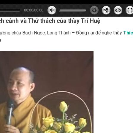
00:00/00:00
0
0
0
s
0
m
h cảnh và Thử thách của thầy Trí Huệ
g đường chùa Bạch Ngọc, Long Thành – Đồng nai để nghe thầy
Thí
h