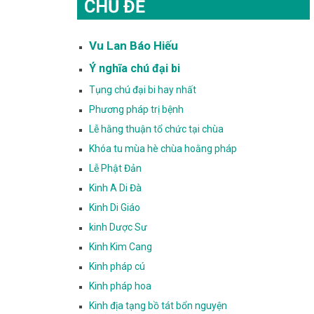
CHỦ ĐỀ
Vu Lan Báo Hiếu
Ý nghĩa chú đại bi
Tụng chú đại bi hay nhất
Phương pháp trị bệnh
Lễ hằng thuận tổ chức tại chùa
Khóa tu mùa hè chùa hoằng pháp
Lễ Phật Đản
Kinh A Di Đà
Kinh Di Giáo
kinh Dược Sư
Kinh Kim Cang
Kinh pháp cú
Kinh pháp hoa
Kinh địa tạng bồ tát bổn nguyện