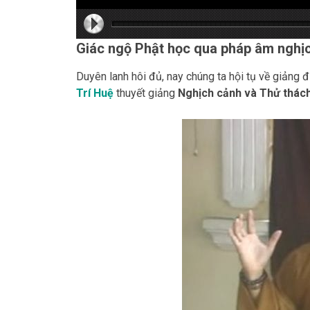
hd216
hd216
hd144
highre
hd108
hd720
large
mediu
small
tiny
Giác ngộ Phật học qua pháp âm nghịc
Duyên lanh hôi đủ, nay chúng ta hội tụ về giản
Trí Huệ
thuyết giảng
Nghịch cảnh và Thử thác