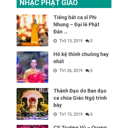
NHẠC PHẬT GIÁO
Tiếng hát ca sĩ Phi
Nhung – Đại lễ Phật
Đản …
Th5 13, 2019
0
Hô kệ thỉnh chuông hay
nhất
Th1 26, 2019
0
Thành Đạo do Ban đạo
ca chùa Giác Ngộ trình
bày
Th1 15, 2019
0
CS Trường Vũ – Quang