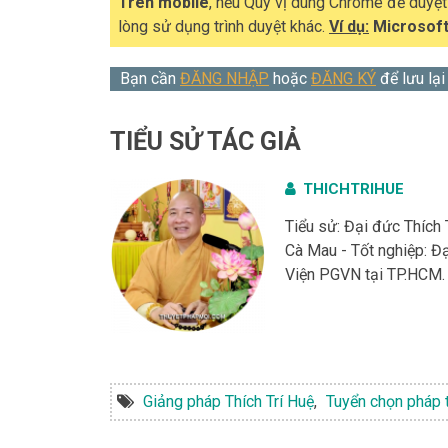
Trên mobile
, nếu Quý vị dùng Chrome để duyệ
lòng sử dụng trình duyệt khác.
Ví dụ:
Microsoft
Bạn cần
ĐĂNG NHẬP
hoặc
ĐĂNG KÝ
để lưu lại
TIỂU SỬ TÁC GIẢ
THICHTRIHUE
Tiểu sử: Đại đức Thích 
Cà Mau - Tốt nghiệp: 
Viện PGVN tại TP.HCM. 
Giảng pháp Thích Trí Huệ
,
Tuyển chọn pháp t