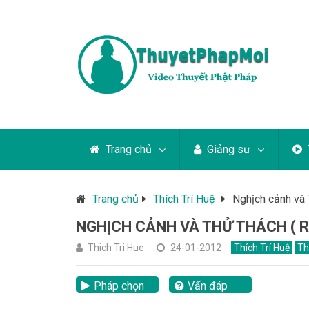
Trang chủ
Giảng sư
Trang chủ
Thích Trí Huệ
Nghịch cảnh và T
NGHỊCH CẢNH VÀ THỬ THÁCH ( RẤ
Thich Tri Hue
24-01-2012
Thích Trí Huệ
Th
Pháp chọn
Vấn đáp
lại