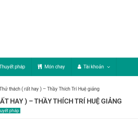
Thuyết pháp
Món chay
Tài khoản
hử thách ( rất hay ) – Thầy Thích Trí Huệ giảng
T HAY ) – THẦY THÍCH TRÍ HUỆ GIẢNG
uyết pháp