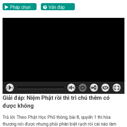
Pháp chọn
Vấn đáp
lại
hd2160
hd2160
hd1440
highres
hd1080
hd720
large
medium
small
tiny
Giải đáp: Niệm Phật rồi thì trì chú thêm có
được không
Trả lời: Theo Phật Học Phổ thông, bài 8, quyển 1 thì hòa
thượng nói được nhưng phải phân biệt rạch ròi cái nào làm