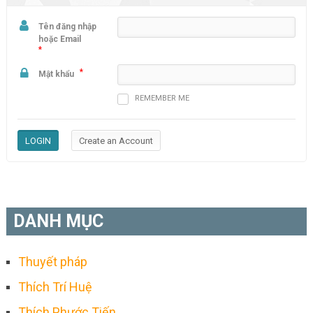
Tên đăng nhập
hoặc Email
*
*
Mật khẩu
REMEMBER ME
DANH MỤC
Thuyết pháp
Thích Trí Huệ
Thích Phước Tiến