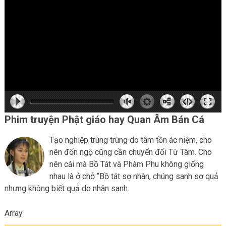
hd2160
hd2160
hd1440
highres
hd1080
hd720
large
medium
small
tiny
Phim truyện Phật giáo hay Quan Âm Bán Cá
Tạo nghiệp trùng trùng do tâm tồn ác niệm, cho
nên đốn ngộ cũng cần chuyển đổi Từ Tâm. Cho
nên cái mà Bồ Tát và Phàm Phu không giống
nhau là ở chỗ “Bồ tát sợ nhân, chúng sanh sợ quả
nhưng không biết quả do nhân sanh.
Array