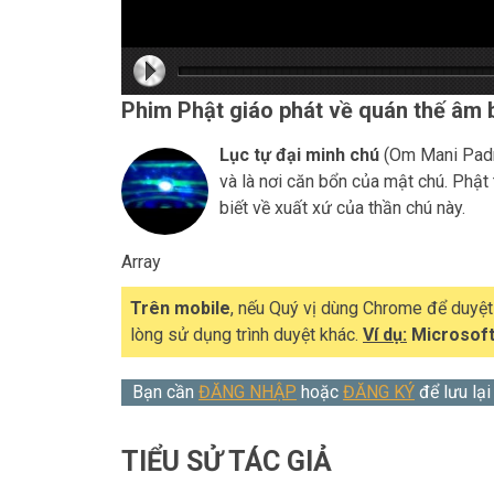
hd216
hd216
hd144
highre
hd108
hd720
large
mediu
small
tiny
Phim Phật giáo phát về quán thế âm b
Lục tự đại minh chú
(Om Mani Padm
và là nơi căn bổn của mật chú. Phật
biết về xuất xứ của thần chú này.
Array
Trên mobile
, nếu Quý vị dùng Chrome để duyệ
lòng sử dụng trình duyệt khác.
Ví dụ:
Microsoft
Bạn cần
ĐĂNG NHẬP
hoặc
ĐĂNG KÝ
để lưu lại
TIỂU SỬ TÁC GIẢ