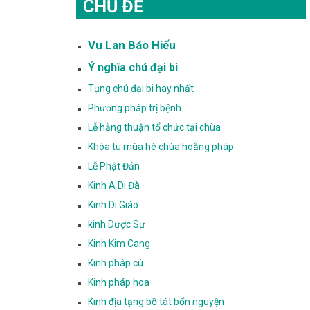
CHỦ ĐỀ
Vu Lan Báo Hiếu
Ý nghĩa chú đại bi
Tụng chú đại bi hay nhất
Phương pháp trị bệnh
Lễ hằng thuận tổ chức tại chùa
Khóa tu mùa hè chùa hoằng pháp
Lễ Phật Đản
Kinh A Di Đà
Kinh Di Giáo
kinh Dược Sư
Kinh Kim Cang
Kinh pháp cú
Kinh pháp hoa
Kinh địa tạng bồ tát bổn nguyện