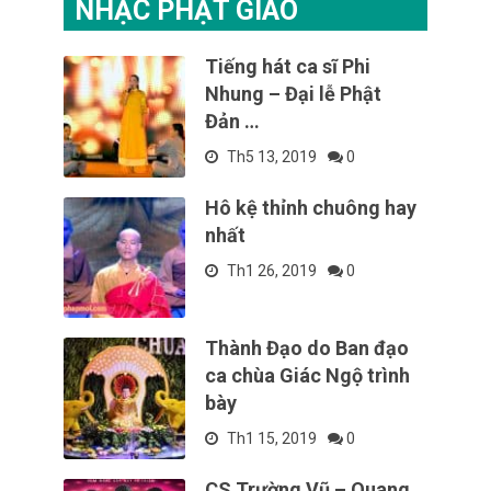
NHẠC PHẬT GIÁO
Tiếng hát ca sĩ Phi
Nhung – Đại lễ Phật
Đản …
Th5 13, 2019
0
Hô kệ thỉnh chuông hay
nhất
Th1 26, 2019
0
Thành Đạo do Ban đạo
ca chùa Giác Ngộ trình
bày
Th1 15, 2019
0
CS Trường Vũ – Quang