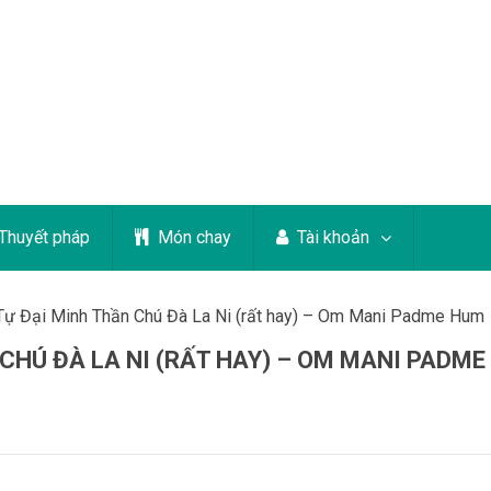
Thuyết pháp
Món chay
Tài khoản
Tự Đại Minh Thần Chú Đà La Ni (rất hay) – Om Mani Padme Hum
 CHÚ ĐÀ LA NI (RẤT HAY) – OM MANI PADME