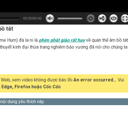
00:00/00:00
0
0
0
s
0
m
ồ tát
e Hum) đà la ni là
phim phật giáo rất hay
về quán thế âm bồ tát
 thuyết kinh đại thừa trang nghiêm bảo vương đã nói cho chúng ta
t Web, xem video không được báo lỗi
An error occurred…
Vui
 Edge, Firefox hoặc Cốc Cốc
 nội dung yêu thích này.