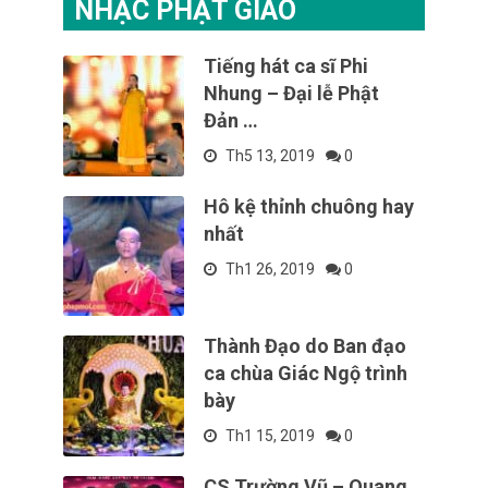
NHẠC PHẬT GIÁO
Tiếng hát ca sĩ Phi
Nhung – Đại lễ Phật
Đản …
Th5 13, 2019
0
Hô kệ thỉnh chuông hay
nhất
Th1 26, 2019
0
Thành Đạo do Ban đạo
ca chùa Giác Ngộ trình
bày
Th1 15, 2019
0
CS Trường Vũ – Quang