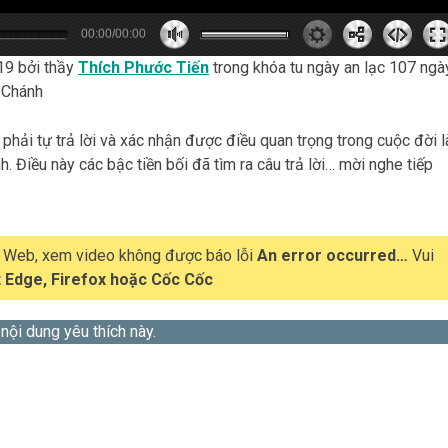
00:00/00:00
0
0
0
s
0
m
9 bởi thầy
Thích Phước Tiến
trong khóa tu ngày an lạc 107 ngà
 Chánh
phải tự trả lời và xác nhận được điều quan trọng trong cuộc đời 
nh. Điều này các bậc tiền bối đã tìm ra câu trả lời… mời nghe tiếp
t Web, xem video không được báo lỗi
An error occurred…
Vui
 Edge, Firefox hoặc Cốc Cốc
 nội dung yêu thích này.