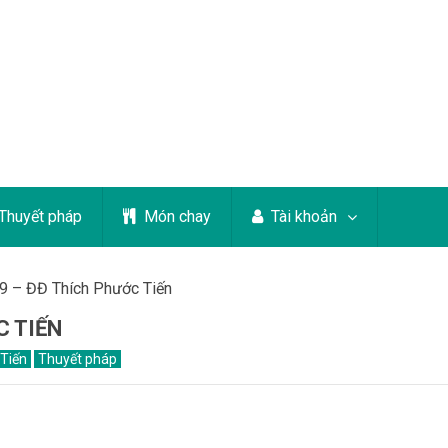
Thuyết pháp
Món chay
Tài khoản
19 – ĐĐ Thích Phước Tiến
C TIẾN
Tiến
Thuyết pháp