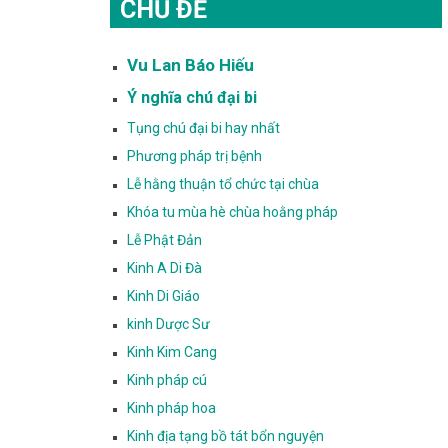
CHỦ ĐỀ
Vu Lan Báo Hiếu
Ý nghĩa chú đại bi
Tụng chú đại bi hay nhất
Phương pháp trị bệnh
Lễ hằng thuận tổ chức tại chùa
Khóa tu mùa hè chùa hoằng pháp
Lễ Phật Đản
Kinh A Di Đà
Kinh Di Giáo
kinh Dược Sư
Kinh Kim Cang
Kinh pháp cú
Kinh pháp hoa
Kinh địa tạng bồ tát bổn nguyện