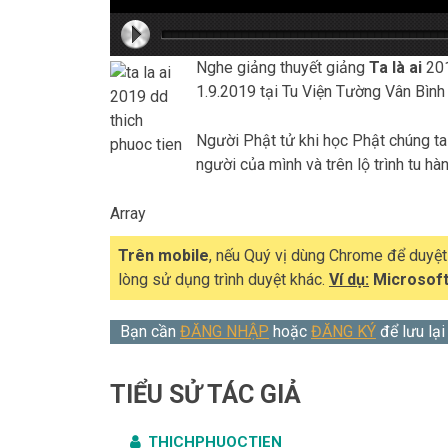
hd216
hd216
hd144
highre
hd108
hd720
large
mediu
small
tiny
Nghe giảng thuyết giảng
Ta là ai
201
1.9.2019 tại Tu Viện Tường Vân Bình
Người Phật tử khi học Phật chúng ta 
người của mình và trên lộ trình tu hà
Array
Trên mobile
, nếu Quý vị dùng Chrome để duyệ
lòng sử dụng trình duyệt khác.
Ví dụ:
Microsoft
Bạn cần
ĐĂNG NHẬP
hoặc
ĐĂNG KÝ
để lưu lại
TIỂU SỬ TÁC GIẢ
THICHPHUOCTIEN