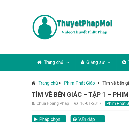
Trang chủ
Giảng sư
Trang chủ
Phim Phật Giáo
Tìm về bến g
TÌM VỀ BẾN GIÁC – TẬP 1 – PHI
Chua Hoang Phap
16-01-2017
Phim Phật G
Pháp chọn
Vấn đáp
lại