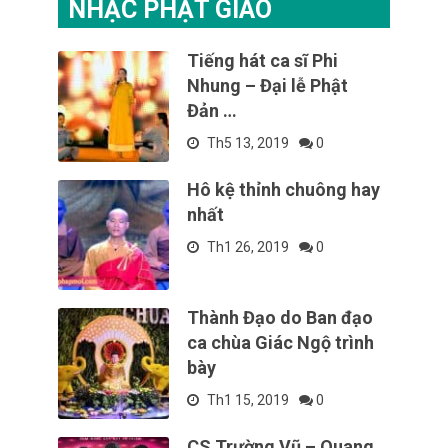
NHẠC PHẬT GIÁO
Tiếng hát ca sĩ Phi
Nhung – Đại lễ Phật
Đản …
Th5 13, 2019
0
Hô kệ thỉnh chuông hay
nhất
Th1 26, 2019
0
Thành Đạo do Ban đạo
ca chùa Giác Ngộ trình
bày
Th1 15, 2019
0
CS Trường Vũ – Quang