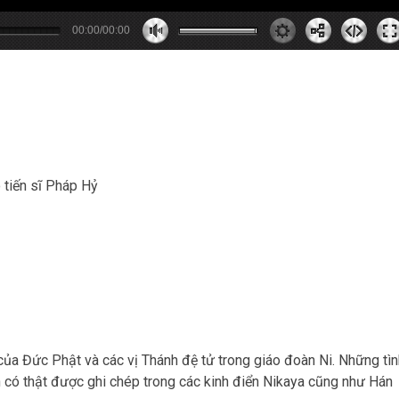
00:00/00:00
0
0
0
s
0
m
 tiến sĩ Pháp Hỷ
ủa Đức Phật và các vị Thánh đệ tử trong giáo đoàn Ni. Những tìn
 có thật được ghi chép trong các kinh điển Nikaya cũng như Hán