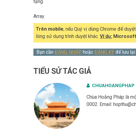
tạng.
Array
Trên mobile
, nếu Quý vị dùng Chrome để duyệ
lòng sử dụng trình duyệt khác.
Ví dụ:
Microsoft
Bạn cần
ĐĂNG NHẬP
hoặc
ĐĂNG KÝ
để lưu lại
TIỂU SỬ TÁC GIẢ
CHUAHOANGPHAP
Chùa Hoằng Pháp là một
0002. Email:
hopthu@ch