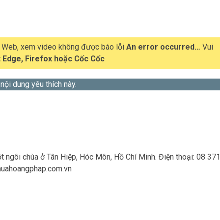
t Web, xem video không được báo lỗi
An error occurred…
Vui
 Edge, Firefox hoặc Cốc Cốc
 nội dung yêu thích này.
 ngôi chùa ở Tân Hiệp, Hóc Môn, Hồ Chí Minh. Điện thoại: 08 37
uahoangphap.com.vn