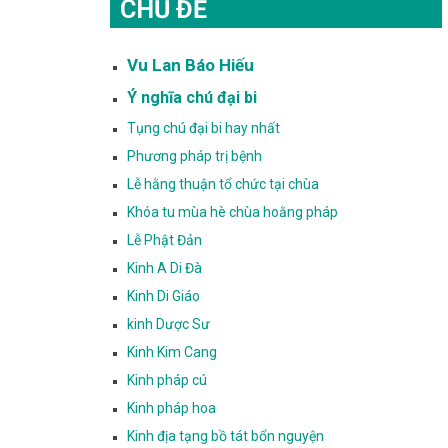
CHỦ ĐỀ
Vu Lan Báo Hiếu
Ý nghĩa chú đại bi
Tụng chú đại bi hay nhất
Phương pháp trị bệnh
Lễ hằng thuận tổ chức tại chùa
Khóa tu mùa hè chùa hoằng pháp
Lễ Phật Đản
Kinh A Di Đà
Kinh Di Giáo
kinh Dược Sư
Kinh Kim Cang
Kinh pháp cú
Kinh pháp hoa
Kinh địa tạng bồ tát bổn nguyện