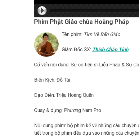
hd216
hd216
hd144
highre
hd108
hd720
large
mediu
small
tiny
Phim Phật Giáo chùa Hoằng Pháp
Tên phim:
Tìm Về Bến Giác
Giám Đốc SX:
Thích Chân Tính
Cố vấn nội dung: Sư cô tiến sĩ Liễu Pháp & Sư Cô
Biên Kịch: Đỗ Tài
Đạo Diễn: Triệu Hoàng Quân
Quay & dựng: Phương Nam Pro
Nội dung phim: bộ phim kể về những câu chuyện c
tiết trong bộ phim đều dựa vào những câu chuyện