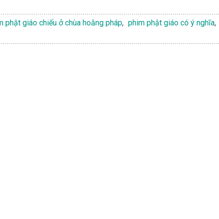
m phật giáo chiếu ở chùa hoằng pháp
,
phim phật giáo có ý nghĩa
,