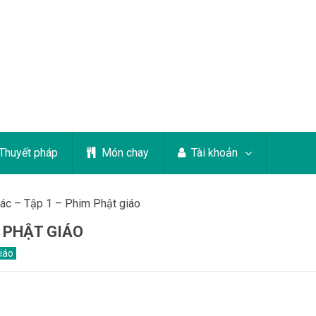
Thuyết pháp
Món chay
Tài khoản
iác – Tập 1 – Phim Phật giáo
M PHẬT GIÁO
iáo