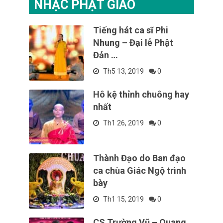
NHẠC PHẬT GIÁO
Tiếng hát ca sĩ Phi
Nhung – Đại lễ Phật
Đản …
Th5 13, 2019
0
Hô kệ thỉnh chuông hay
nhất
Th1 26, 2019
0
Thành Đạo do Ban đạo
ca chùa Giác Ngộ trình
bày
Th1 15, 2019
0
CS Trường Vũ – Quang