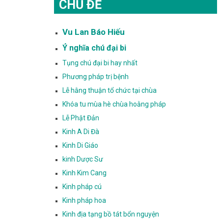
CHỦ ĐỀ
Vu Lan Báo Hiếu
Ý nghĩa chú đại bi
Tụng chú đại bi hay nhất
Phương pháp trị bệnh
Lễ hằng thuận tổ chức tại chùa
Khóa tu mùa hè chùa hoằng pháp
Lễ Phật Đản
Kinh A Di Đà
Kinh Di Giáo
kinh Dược Sư
Kinh Kim Cang
Kinh pháp cú
Kinh pháp hoa
Kinh địa tạng bồ tát bổn nguyện