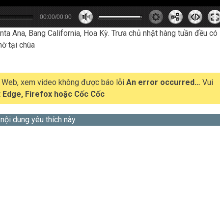
00:00/00:00
0
0
0
s
0
m
anta Ana, Bang California, Hoa Kỳ. Trưa chủ nhật hàng tuần đều có
hờ tại chùa
t Web, xem video không được báo lỗi
An error occurred…
Vui
 Edge, Firefox hoặc Cốc Cốc
 nội dung yêu thích này.