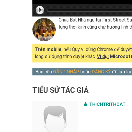
hd216
hd216
hd144
highre
hd108
hd720
large
mediu
small
tiny
Chùa Bát Nhã ngụ tại First Street S
tụng thời kinh cúng chư hương linh t
Trên mobile
, nếu Quý vị dùng Chrome để duyệ
lòng sử dụng trình duyệt khác.
Ví dụ:
Microsoft
Bạn cần
ĐĂNG NHẬP
hoặc
ĐĂNG KÝ
để lưu lại
TIỂU SỬ TÁC GIẢ
THICHTRITHOAT