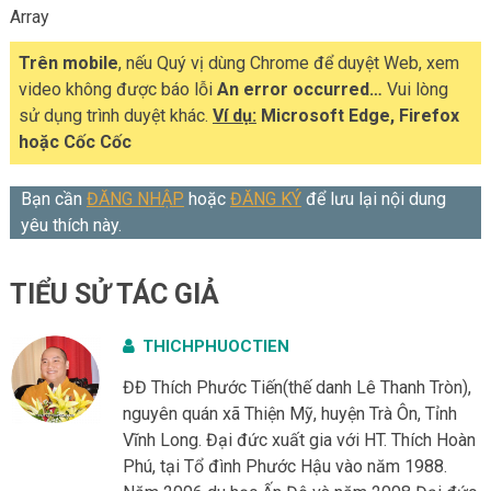
Array
Trên mobile
, nếu Quý vị dùng Chrome để duyệt Web, xem
video không được báo lỗi
An error occurred…
Vui lòng
sử dụng trình duyệt khác.
Ví dụ:
Microsoft Edge, Firefox
hoặc Cốc Cốc
Bạn cần
ĐĂNG NHẬP
hoặc
ĐĂNG KÝ
để lưu lại nội dung
yêu thích này.
TIỂU SỬ TÁC GIẢ
THICHPHUOCTIEN
ĐĐ Thích Phước Tiến(thế danh Lê Thanh Tròn),
nguyên quán xã Thiện Mỹ, huyện Trà Ôn, Tỉnh
Vĩnh Long. Đại đức xuất gia với HT. Thích Hoàn
Phú, tại Tổ đình Phước Hậu vào năm 1988.