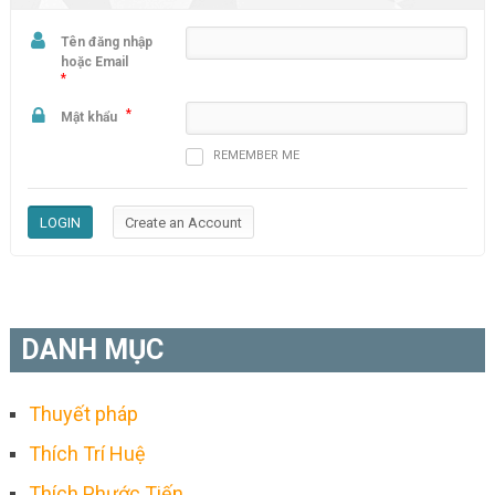
Tên đăng nhập
hoặc Email
*
*
Mật khẩu
REMEMBER ME
DANH MỤC
Thuyết pháp
Thích Trí Huệ
Thích Phước Tiến